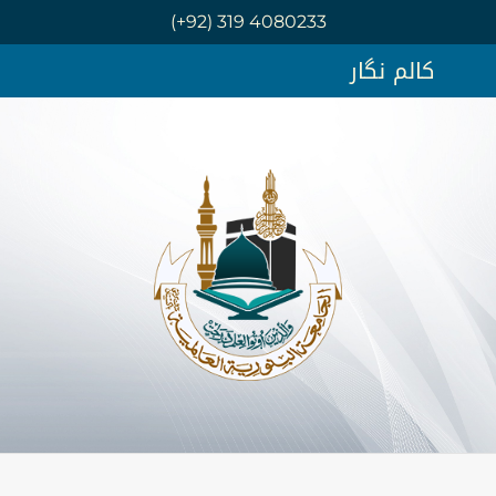
(+92) 319 4080233
کالم نگار