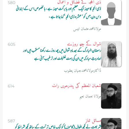
ذی الحجہ کے فضائل و اعمال
580
ذی الحجہ کا مہینہ ایک عظیم اور بابرکت مہینہ ہے ،بالخصوص اس کے ابتدائی
دس دن جس کو ” عشرہ ذی الحجہ “ کہا جاتا ہے ،
مولانامحمدعثمان انیس
شوال کے چھ روزے
605
رمضان المبارک کے بعد ماہِ شوال میں چھ روزے رکھنا مستحب ہیں اور
احادیثِ مبارکہ میں ان کی بہت فضیلت اور ترغیب آئی ہے
ڈاکٹرمولانامحمدجہان یعقوب
شعبان المعظم کی پندرھویں رات
614
مولانا نعمان نعیم
مسائل نماز
587
شریعت نے کچھ افعال (کاموں) کو ایک خاص ترتبت کے ساتھ کچھ شرائط کو