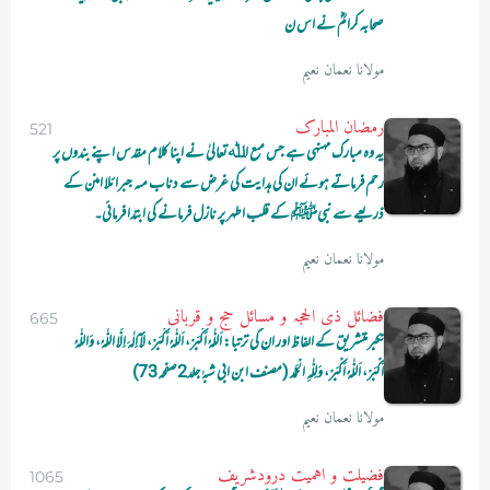
صحابہ کرامؓ نے اس ن
مولانا نعمان نعیم
رمضان المبارک
521
یہ وہ مبارک مہنہی ہے جس مںع اﷲتعالیٰ نے اپنا کلام مقدس اپنے بندوں پر
رحم فرماتے ہوئے ان کی ہدایت کی غرض سے دناب مںہ جبرائلا امنن کے
ذریعے سے نبیﷺ کے قلب اطہر پر نازل فرمانے کی ابتدا فرمائی۔
مولانا نعمان نعیم
فضائل ذی الحجہ و مسائل حج و قربانی
665
تکبرمتشریق کے الفاظ اور ان کی ترتبا: اَللّٰہُ اَکْبَرْ، اَللّٰہُ اَکْبَرْ، لَآ اِلٰہَ اِلَّا اللّٰہُ، وَاللّٰہُ
اَکْبَرْ، اَللّٰہُ اَکْبَرْ، وَلِلّٰہِ الْحَمْد (مصنف ابن ابی شبہٰ جلد2صفحہ73)
مولانا نعمان نعیم
فضیلت و اہمیت درودشریف
1065