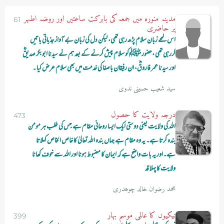
مدینہ منورہ میں جمعہ کی بابرکت ساعتیں اور روضہ اطہر
61
پر حاضری
اس لمحے زبان سلام پڑھ رہی تھی، لیکن دل کی زبان بے آواز جذباتی باتیں
کررہی تھی ،حضور ﷺکو سلام پیش کرنے کے بعد ہم نے سیدنا ابوبکر صدیقؓ
اور سیدنا عمر فاروقؓ، ان رفیقان باصفا کی خدمت میں بھی سلام عرض کیا ۔
سید شعیب حسینی ندوی
درجہ ولایت کا حصول
473
اللہ کی ولایت یعنی دوستی ایک ایسا روحانی مقام ہے جس کی طلب ہر مومن
بندہ کرتا ہے۔ یہ وہ مقام ہے جہاں بندہ اللہ تعالیٰ کا خاص الخاص کہلاتا
ہے۔اور یہ بات واضح ہے کہ ایمان کا مضبوط ہونا اور اللہ سے خوف کھانا
ولایت کا پہلا قد
محمد رضوان خالد چوہدری
نیکیوں کا عالمی موسم بہار
399