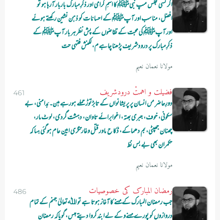
اگر کسی مجلس مںپ نبیﷺ کا اسمِ گرامی اور ذکرِمبارک باربار آرہا ہو تو
افضل، مناسب اور آپﷺ کے احسانات کو ذہن نشین رکھتے ہوئے
اور آپﷺ کی محبت کے تقاضوں کے پش نظر ہر بار آپﷺ کے
ذکرِمبارک پر درودشریف پڑھنا چاہےم، لکنش فقہی حت
مولانا نعمان نعیم
فضیلت و اہمتْ درودشریف
461
دورِحاضر مں انسان پر پریشانواں کے تابڑتوڑ حملے ہورہے ہںن۔ بَدامنی، بے
سکونی، خوف، جبری بھتہ، اغوابرائے تاوان، دہشت گردی، لوٹ مار،
چھنان جھپٹی، بم دھماکے، ڈکا ح ںاور قتل وغارتگری ایین عام ہوگئی ہںا کہ
حکمران بھی بے بس نظ
مولانا نعمان نعیم
رمضان المبارک کی خصوصیات
486
جب رمضان المبارک کے مہنے کا آغاز ہوتا ہے تو اﷲتعالیٰ جہنم کے تمام
دروازوں کو پورے مہنےو کے لےا بند کروا دیتے ہںس، گویاکہ رمضان