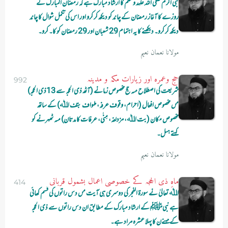
نبی اکرم صلی اللہ علہد وسلم کا ارشاد مبارک ہے کہ رمضان المبارک کے
روزے کا آغاز رمضان کے چاند کو دیکھ کر کرو اور اس کی تکمل شوال کا چاند
دیکھ کر کرو۔ دیکھنے کا یہ اہتمام 29 شعبان اور 29 رمضان کو کا۔ کرو۔
مولانا نعمان نعیم
حج وعمرہ اور زیارات مکہ و مدینہ
992
شریعت کی اصطلاح مںہ حج مخصوص زمانے (آٹھ ذی الحجہ سے 13ذی الحجہ)
مں مخصوص افعال (احرام، وقوف عرفہ، طواف بتف اﷲ) کے ساتھ
مخصوص مکان (بت اﷲ، مزدلفہ، مِنٰی، عرفات کا مدتان) مںہ ٹھہرنے کو
کہتے ہںل۔
مولانا نعمان نعیم
ماہِ ذی الحجہ کے خصوصی اعمال بشمول قربانی
414
اﷲ تعالیٰ نے سورۃ الفجر کی دوسری ہی آیت مں دس راتوں کی قسم کھائی
ہے نبیﷺ کے ارشاد مبارک کے مطابق ان دس راتوں سے ذی الحجہ
کے مہنےن کا پہلا عشرہ مراد ہے۔