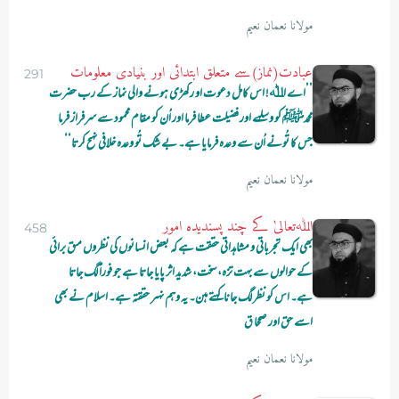
مولانا نعمان نعیم
عبادت(نماز)سے متعلق ابتدائی اور بنیادی معلومات
291
’’اے اﷲ! اس کامل دعوت او رکھڑی ہونے والی نماز کے رب حضرت
محمدﷺ کو وسلہے اور فضیلت عطا فرما اور اُن کو مقام محمود سے سرفراز فرما
جس کا تُونے اُن سے وعدہ فرمایا ہے۔ بے شک تُو وعدہ خلافی نہںح کرتا‘‘
مولانا نعمان نعیم
اﷲتعالیٰ کے چند پسندیدہ امور
458
بھی ایک تجرباتی و مشاہداتی حققت ہے کہ بعض انسانوں کی نظروں مںق برائی
کے حوالوں سے بہت تزہ، سخت، شدید اثر پایا جاتا ہے جو فوراً لگ جاتا
ہے۔ اس کو نظر لگ جانا کہتے ہںن۔ یہ وہم نہںر حققتہ ہے۔ اسلام نے بھی
اسے حق اور صححا ق
مولانا نعمان نعیم