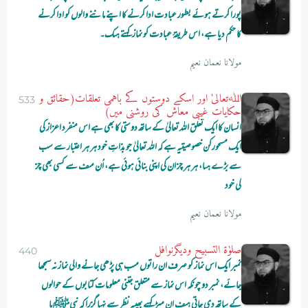
پورا کرتے ہوئے بطور عبادت ادا کرنے کا اپنے ماننے والوں کو ادا کرنے
کا حکم دیا ہے، اس طریقۂ عبادت کو نماز کہتے ہںک۔
مولانا نعمان نعیم
اﷲتعالیٰ اور اسکے دوستوں کے باہمی تعلقات(حقائق و
533
حکایات غیبی معاش کی روشنی میں)
انسان کا ایک تعلق اللہ تعالیٰ کے ساتھ دوستی کا بھی ہے اس منفرد اعزاز کی
ایک مسحورکن خصوصیتیہ ہے کہ اللہ تعالیٰ جو بذاتِ خود ہر ہر اعتبار سے سب
سے بڑے ہںا، ہر ہر چز ان کی اپنی بنائی ہوئی ہے، اُن مںف سے کسی بھی چز
کی خود
مولانا نعمان نعیم
صلوٰۃ التسبیح ودیگرنوافل
440
نمبر ایک اس نماز کو صرف ان راتوں مںب ہی پڑھی جانے والی نماز نہ سمجھا
جائے، نمبر دو چونکہ اس نماز سے متعلق جتنی معلومات کتابوں کے حوالوں
کے ساتھ دی جاتی ہںف ان مںڑ کہںے بھییہ نظر سے نہںا گزرا کہ نبیﷺیا