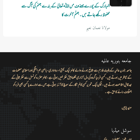
المبارک کے پورے مہنےف مں اﷲتعالیٰ کے بندے جہنم کی آگ سے
محفوظ رکھے جاتے ہں ۔ جہنّم آخرت کا
مولانا نعمان نعیم
جامعه بنوریه عالمیه
جامعہ بنوریہ عالمیہ کے پلیٹ فارم سے شائع ہونے والے کالمز نیک نیتی ا، رواداری ، باہمی ہم اہنگی اور اسلامی معلومات
کے تناظر میں ہوتے ہیں ، کسی فرد یا گروہ کی دل آزاری قطعا پیش نظر نہیں ہوتی ہے ، کالمز مقررہ کونسل سے نظر ثانی کے
بعد قابل اشاعت ہوتے ہیں ، لیکن ایک تحریر کسی کالم نگار کے سوچ کا آئنہ ہوتی ہے جس سے ادارے یا کسی بھی فرد کو
اختلاف رائے کا حق ہے ۔
مزید پڑہیں
سوشل میڈیا