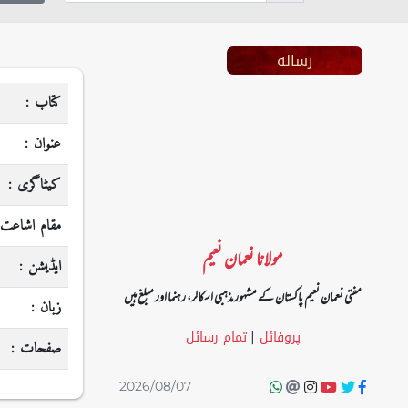
رساله
کتاب :
عنوان :
کیٹاگری :
مقام اشاعت 
مولانا نعمان نعیم
ایڈیشن :
مفتی نعمان نعیم پاکستان کے مشہور مذہبی اسکالر، رہنما اور مبلغ ہیں
زبان :
پروفائل
تمام رسائل
|
صفحات :
2026/08/07