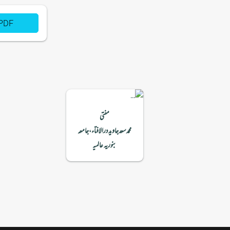
PDF
مفتی
محمدسعدجاویددرالافتاء،جامعہ
بنوریہ عالمیہ